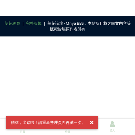
萌芽網頁
｜
完整版規
｜ 萌芽論壇 ‧ Mnya BBS，本站所刊載之圖文內容等
版權皆屬原作者所有
糟糕，出錯啦！請重新整理頁面再試一次。
登入
首頁
標籤