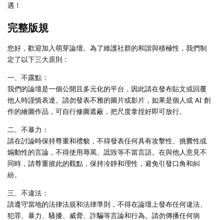
遇！
完整版規
您好，歡迎加入萌芽論壇。為了維護社群的和諧與積極性，我們制
定了以下三大原則：
一、不露點：
我們的論壇是一個公開且多元化的平台，因此請在發布貼文或回覆
他人時謹慎表達。請勿發表不雅的圖片或影片，如果是個人或 AI 創
作的繪圖作品，可自行修圖遮蔽，把尺度拿捏好即可放行。
二、不暴力：
請在討論時保持尊重和禮貌，不得發表任何具有攻擊性、挑釁性或
煽動性的言論，不得使用辱罵、詆毀等不當言語。在與他人意見不
同時，請尊重彼此的觀點，保持冷靜和理性，避免引發口角和糾
紛。
三、不違法：
請遵守當地的法律法規和法律準則，不得在論壇上發布任何違法、
犯罪、暴力、騷擾、威脅、詐騙等言論和行為。請勿傳播任何病