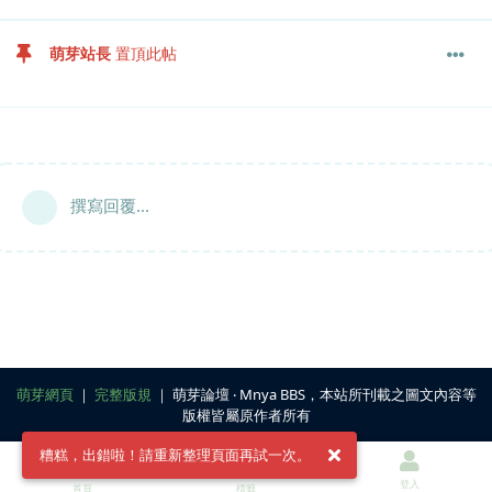
萌芽站長
置頂此帖
撰寫回覆...
萌芽網頁
｜
完整版規
｜ 萌芽論壇 ‧ Mnya BBS，本站所刊載之圖文內容等
版權皆屬原作者所有
糟糕，出錯啦！請重新整理頁面再試一次。
登入
首頁
標籤