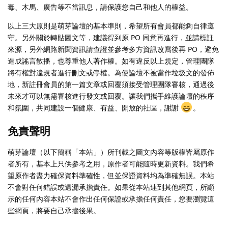
毒、木馬、廣告等不當訊息，請保護您自己和他人的權益。
以上三大原則是萌芽論壇的基本準則，希望所有會員都能夠自律遵
守。另外關於轉貼圖文等，建議得到原 PO 同意再進行，並請標註
來源，另外網路新聞資訊請查證並參考多方資訊改寫後再 PO，避免
造成謠言散播，也尊重他人著作權。如有違反以上規定，管理團隊
將有權對違規者進行刪文或停權。為使論壇不被當作垃圾文的發佈
地，新註冊會員的第一篇文章或回覆須接受管理團隊審核，通過後
未來才可以無需審核進行發文或回覆。讓我們攜手維護論壇的秩序
和氛圍，共同建設一個健康、有益、開放的社區，謝謝
。
免責聲明
萌芽論壇（以下簡稱「本站」）所刊載之圖文內容等版權皆屬原作
者所有，基本上只供參考之用，原作者可能隨時更新資料。我們希
望原作者盡力確保資料準確性，但並保證資料均為準確無誤。本站
不會對任何錯誤或遺漏承擔責任。如果從本站連到其他網頁，所顯
示的任何內容本站不會作出任何保證或承擔任何責任，您要瀏覽這
些網頁，將要自己承擔後果。