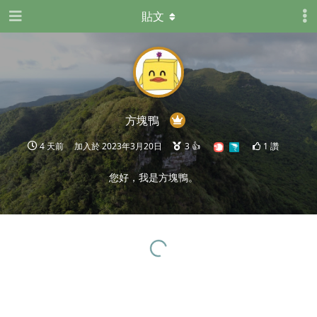
貼文
方塊鴨
4 天前
加入於
2023年3月20日
3
👍
1
讚
您好，我是方塊鴨。