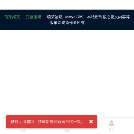
萌芽網頁
｜
完整版規
｜ 萌芽論壇 ‧ Mnya BBS，本站所刊載之圖文內容等
版權皆屬原作者所有
糟糕，出錯啦！請重新整理頁面再試一次。
登入
首頁
標籤