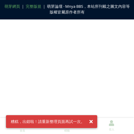
萌芽網頁
｜
完整版規
｜ 萌芽論壇 ‧ Mnya BBS，本站所刊載之圖文內容等
版權皆屬原作者所有
糟糕，出錯啦！請重新整理頁面再試一次。
登入
首頁
標籤