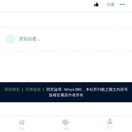
回覆
撰寫回覆...
萌芽網頁
｜
完整版規
｜ 萌芽論壇 ‧ Mnya BBS，本站所刊載之圖文內容等
版權皆屬原作者所有
登入
首頁
標籤