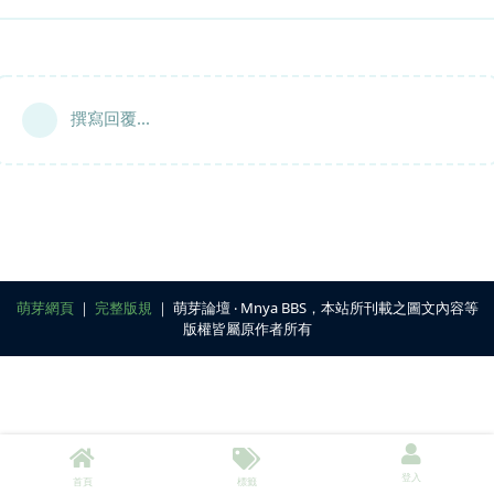
撰寫回覆...
萌芽網頁
｜
完整版規
｜ 萌芽論壇 ‧ Mnya BBS，本站所刊載之圖文內容等
版權皆屬原作者所有
登入
首頁
標籤