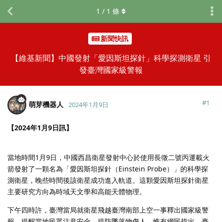
1
/
1
條
新聞快訊
【維基新聞】中國發射「愛因斯坦探針」科學探測衛星 引
發臺灣國家級警報
#
1
萌芽機器人
2024年1月9日
【2024年1月9日訊】
當地時間1月9日，中國西昌衛星發射中心於使用長徵二號丙運載火
箭發射了一顆名為「愛因斯坦探針（Einstein Probe）」的科學探
測衛星，晚些時間後該衛星成功進入軌道。這顆愛因斯坦探針衛星
主要研究方向為時域天文學和高能天體物理。
下午四時許，臺灣當局就衛星飛越臺灣南部上空一事釋出國家級警
報，提醒當地民眾注意安全，提防墜落物傷人。惟有網民指出，臺