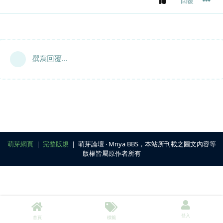
回覆
撰寫回覆...
萌芽網頁
｜
完整版規
｜ 萌芽論壇 ‧ Mnya BBS，本站所刊載之圖文內容等
版權皆屬原作者所有
登入
首頁
標籤