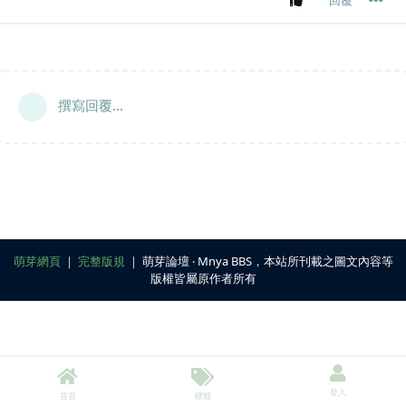
撰寫回覆...
萌芽網頁
｜
完整版規
｜ 萌芽論壇 ‧ Mnya BBS，本站所刊載之圖文內容等
版權皆屬原作者所有
登入
首頁
標籤