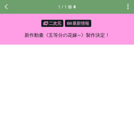
1
/
1
條
二次元
最新情報
新作動畫《五等分の花嫁∽》製作決定！