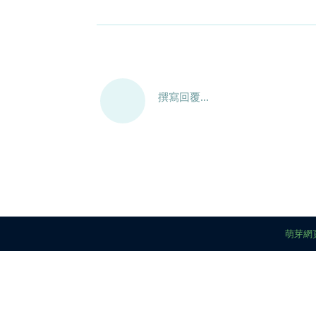
撰寫回覆...
萌芽網