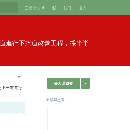
正體中文
註冊
登入
上車道進行下水道改善工程，採半半
#
1
登入以回覆
於北上車道進行
最早文章