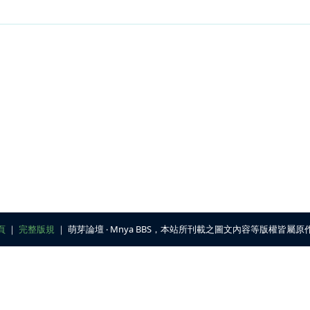
頁
｜
完整版規
｜ 萌芽論壇 ‧ Mnya BBS，本站所刊載之圖文內容等版權皆屬