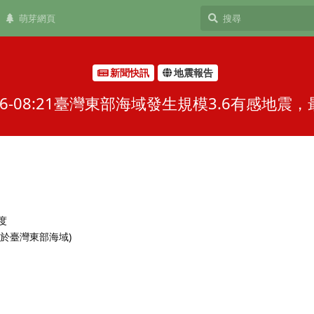
萌芽網頁
新聞快訊
地震報告
6-08:21臺灣東部海域發生規模3.6有感地
 度
(位於臺灣東部海域)