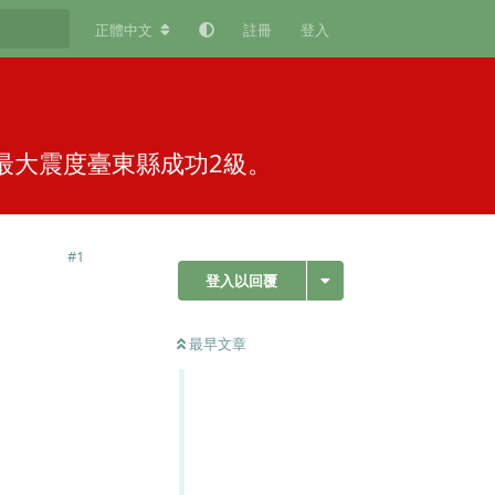
正體中文
註冊
登入
震，最大震度臺東縣成功2級。
#
1
登入以回覆
最早文章