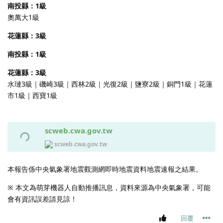
南投縣：1級
奧萬大1級
花蓮縣：3級
南投縣：1級
花蓮縣：3級
水璉3級｜磯崎3級｜西林2級｜光復2級｜鹽寮2級｜銅門1級｜花蓮
市1級｜西寶1級
scweb.cwa.gov.tw
scweb.cwa.gov.tw
本報告係中央氣象署地震觀測網即時地震資料地震速報之結果。
※ 本文為萌芽機器人自動推播訊息，資料來源為中央氣象署，可能
會有資訊誤差請見諒！
回覆