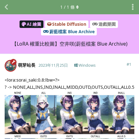
1
/
1
條
AI 繪圖
Stable Diffusion
遊戲樂園
蔚藍檔案 Blue Archive
【LoRA 權重比較圖】空井咲(蔚藍檔案 Blue Archive)
#
1
萌芽站長
2023年11月25日
Windows
<lora:sorai_saki:0.8:lbw=?>
? -> NONE,ALL,INS,IND,INALL,MIDD,OUTD,OUTS,OUTALL,ALL0.5