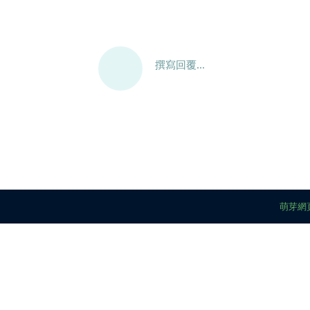
撰寫回覆...
萌芽網