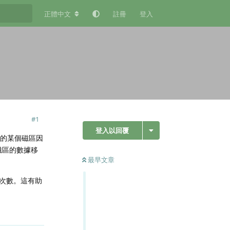
正體中文
註冊
登入
#
1
登入以回覆
上的某個磁區因
磁區的數據移
最早文章
次數。這有助
回覆