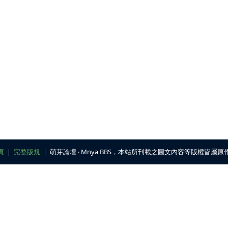
頁
｜
完整版規
｜ 萌芽論壇 ‧ Mnya BBS，本站所刊載之圖文內容等版權皆屬