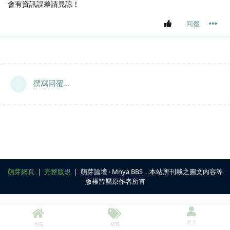
會有資訊誤差請見諒！
回覆
撰寫回覆...
萌芽網頁
｜
完整版規
｜ 萌芽論壇 ‧ Mnya BBS，本站所刊載之圖文內容等
版權皆屬原作者所有
登入
首頁
標籤