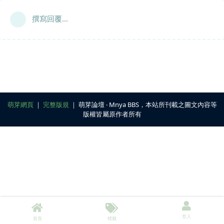
撰寫回覆...
萌芽網頁
｜
完整版規
｜ 萌芽論壇 ‧ Mnya BBS，本站所刊載之圖文內容等
版權皆屬原作者所有
登入
首頁
標籤