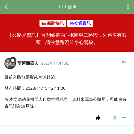
1
/
1
條
新聞快訊
交通資訊
【公路局資訊】台74線西向14K南屯二路段，外路肩有石
頭，請注意路況並小心駕駛。
#
1
萌芽機器人
2023年11月15日
目前道路無阻斷或車道封閉。
發布時間：2023/11/15 12:11:00
※ 本文為萌芽機器人自動推播訊息，資料來源為公路局，可能會有
資訊誤差請見諒！
回覆