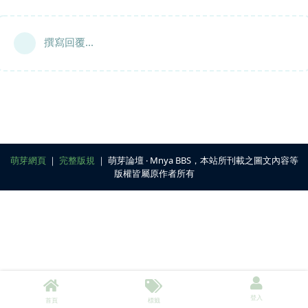
撰寫回覆...
萌芽網頁
｜
完整版規
｜ 萌芽論壇 ‧ Mnya BBS，本站所刊載之圖文內容等
版權皆屬原作者所有
登入
首頁
標籤