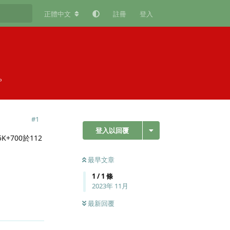
正體中文
註冊
登入
。
#
1
登入以回覆
K+700於112
最早文章
1
/
1
條
2023年 11月
最新回覆
回覆