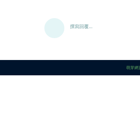
撰寫回覆...
萌芽網