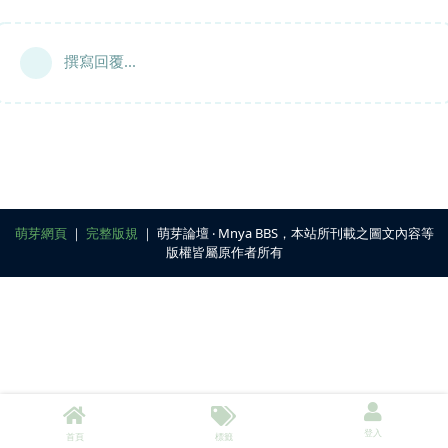
撰寫回覆...
萌芽網頁
｜
完整版規
｜ 萌芽論壇 ‧ Mnya BBS，本站所刊載之圖文內容等
版權皆屬原作者所有
登入
首頁
標籤