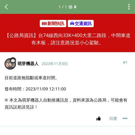
1
/
1
條
新聞快訊
交通資訊
【公路局資訊】台74線西向33K+400大里二路段，中間車道
有木板，請注意路況並小心駕駛。
#
1
萌芽機器人
2023年11月9日
目前道路無阻斷或車道封閉。
發布時間：2023/11/09 12:11:00
※ 本文為萌芽機器人自動推播訊息，資料來源為公路局，可能會有
資訊誤差請見諒！
回覆