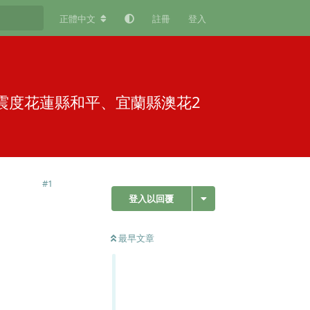
正體中文
註冊
登入
最大震度花蓮縣和平、宜蘭縣澳花2
#
1
登入以回覆
最早文章