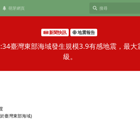
萌芽網頁
新聞快訊
地震報告
05:34臺灣東部海域發生規模3.9有感地震，
級。
 度
(位於臺灣東部海域)