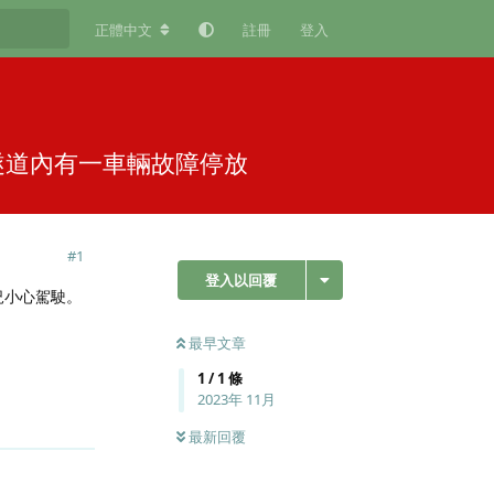
正體中文
註冊
登入
線)隧道內有一車輛故障停放
#
1
登入以回覆
路況小心駕駛。
最早文章
1
/
1
條
2023年 11月
回覆
最新回覆