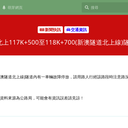
萌芽網頁
新聞快訊
交通資訊
117K+500至118K+700(新澳隧道北上
+700(新澳隧道北上線)隧道內有一車輛故障停放，請用路人行經該路段時注意
，資料來源為公路局，可能會有資訊誤差請見諒！