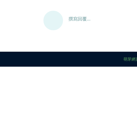
撰寫回覆...
萌芽網