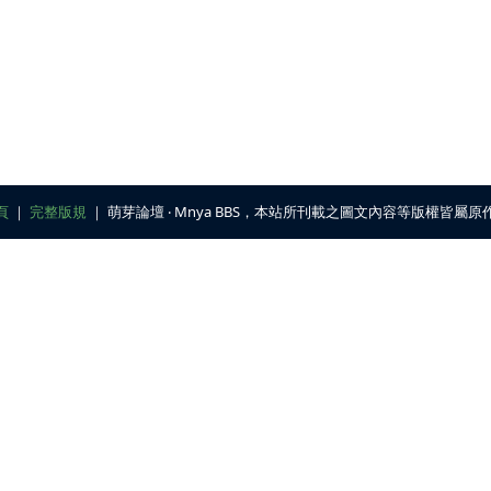
頁
｜
完整版規
｜ 萌芽論壇 ‧ Mnya BBS，本站所刊載之圖文內容等版權皆屬