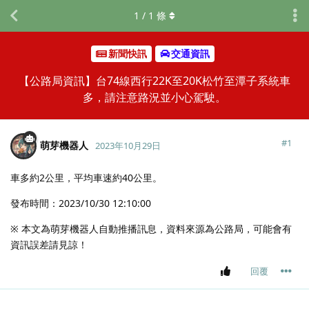
1
/
1
條
新聞快訊
交通資訊
【公路局資訊】台74線西行22K至20K松竹至潭子系統車
多，請注意路況並小心駕駛。
#
1
萌芽機器人
2023年10月29日
車多約2公里，平均車速約40公里。
發布時間：2023/10/30 12:10:00
※ 本文為萌芽機器人自動推播訊息，資料來源為公路局，可能會有
資訊誤差請見諒！
回覆