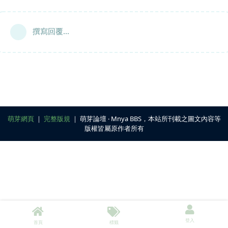
撰寫回覆...
萌芽網頁
｜
完整版規
｜ 萌芽論壇 ‧ Mnya BBS，本站所刊載之圖文內容等
版權皆屬原作者所有
登入
首頁
標籤