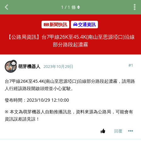
1
/
1
條
新聞快訊
交通資訊
【公路局資訊】台7甲線26K至45.4K(南山至思源埡口)沿線
部分路段起濃霧
#
1
萌芽機器人
2023年10月29日
台7甲線26K至45.4K(南山至思源埡口)沿線部分路段起濃霧，請用路
人行經該路段開啟頭燈並小心駕駛。
發布時間：2023/10/29 12:10:00
※ 本文為萌芽機器人自動推播訊息，資料來源為公路局，可能會有
資訊誤差請見諒！
回覆