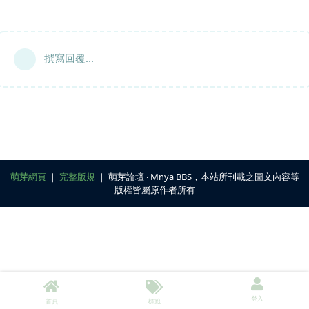
撰寫回覆...
萌芽網頁
｜
完整版規
｜ 萌芽論壇 ‧ Mnya BBS，本站所刊載之圖文內容等
版權皆屬原作者所有
登入
首頁
標籤