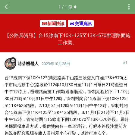
1
/
1
條
新聞快訊
交通資訊
【公路局資訊】台15線南下10K+125至13K+570辦理路面施
工作業。
#
1
萌芽機器人
2023年10月28日
台15線南下側10K+125(商港路與中山路三段交叉口)至13K+570(太
平市民活動中心)路段於112年10月30日至11月1日每日21時至翌日
中午12時止，辦理路面施工作業(遇雨順延)，管制期程如下：1.10月
30日21時至10月31日中午12時，管制封閉台15線南下側10K+125
至11K+625路段。2.10月31日12時至11月1日中午12時，管制封閉
台15線南下側11K+125至13K+125路段。3.11月1日21時至11月2日
中午12時，管制封閉台15線南下側12K+070至13K+570路段。屆時
將採調撥車道方式，提供雙向各一車道通行，行經本路段注意前方
路況並配合現場交維人員指示小心行駛，以維行車安全。