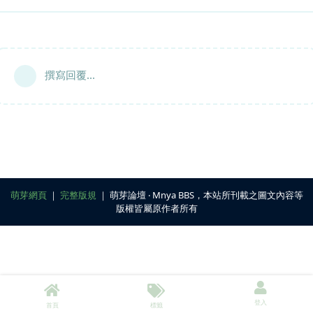
撰寫回覆...
萌芽網頁
｜
完整版規
｜ 萌芽論壇 ‧ Mnya BBS，本站所刊載之圖文內容等
版權皆屬原作者所有
登入
首頁
標籤