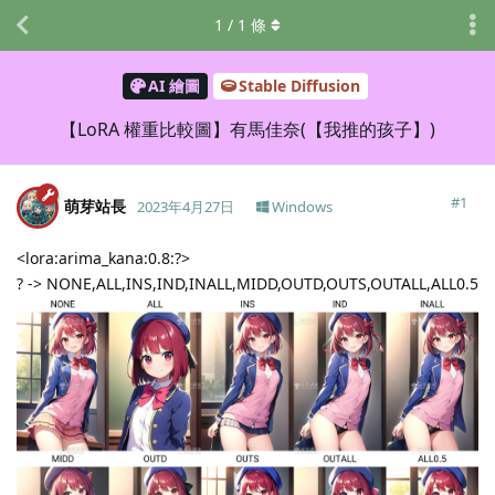
1
/
1
條
AI 繪圖
Stable Diffusion
【LoRA 權重比較圖】有馬佳奈(【我推的孩子】)
#
1
萌芽站長
2023年4月27日
Windows
<lora:arima_kana:0.8:?>
? -> NONE,ALL,INS,IND,INALL,MIDD,OUTD,OUTS,OUTALL,ALL0.5