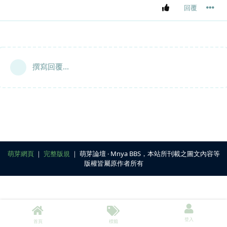
回覆
撰寫回覆...
萌芽網頁
｜
完整版規
｜ 萌芽論壇 ‧ Mnya BBS，本站所刊載之圖文內容等
版權皆屬原作者所有
登入
首頁
標籤