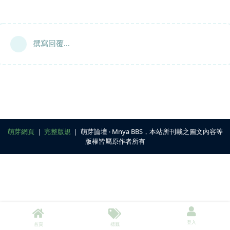
撰寫回覆...
萌芽網頁
｜
完整版規
｜ 萌芽論壇 ‧ Mnya BBS，本站所刊載之圖文內容等
版權皆屬原作者所有
登入
首頁
標籤