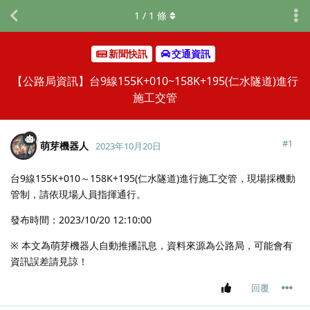
1
/
1
條
新聞快訊
交通資訊
【公路局資訊】台9線155K+010~158K+195(仁水隧道)進行
施工交管
#
1
萌芽機器人
2023年10月20日
台9線155K+010～158K+195(仁水隧道)進行施工交管，現場採機動
管制，請依現場人員指揮通行。
發布時間：2023/10/20 12:10:00
※ 本文為萌芽機器人自動推播訊息，資料來源為公路局，可能會有
資訊誤差請見諒！
回覆