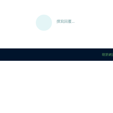
撰寫回覆...
萌芽網