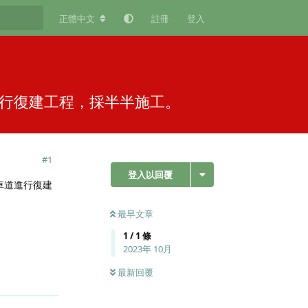
正體中文
註冊
登入
道進行復建工程，採半半施工。
#
1
登入以回覆
外車道進行復建
最早文章
1
/
1
條
2023年 10月
最新回覆
回覆