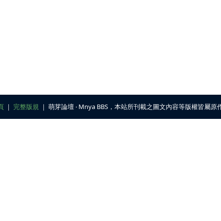
頁
｜
完整版規
｜ 萌芽論壇 ‧ Mnya BBS，本站所刊載之圖文內容等版權皆屬