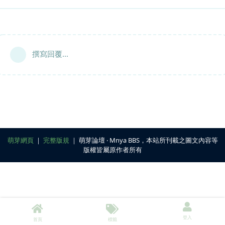
撰寫回覆...
萌芽網頁
｜
完整版規
｜ 萌芽論壇 ‧ Mnya BBS，本站所刊載之圖文內容等
版權皆屬原作者所有
登入
首頁
標籤