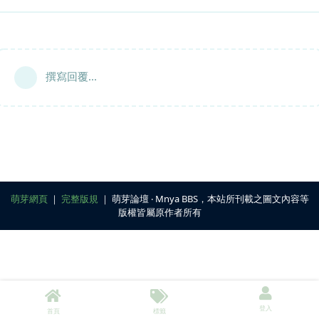
撰寫回覆...
萌芽網頁
｜
完整版規
｜ 萌芽論壇 ‧ Mnya BBS，本站所刊載之圖文內容等
版權皆屬原作者所有
登入
首頁
標籤