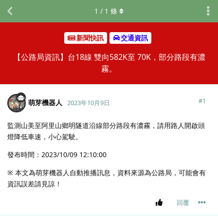
1
/
1
條
新聞快訊
交通資訊
【公路局資訊】台18線 雙向582K至 70K，部分路段有濃
霧。
#
1
萌芽機器人
2023年10月9日
監測山美至阿里山鄉明隧道沿線部分路段有濃霧，請用路人開啟頭
燈降低車速，小心駕駛。
發布時間：2023/10/09 12:10:00
※ 本文為萌芽機器人自動推播訊息，資料來源為公路局，可能會有
資訊誤差請見諒！
回覆