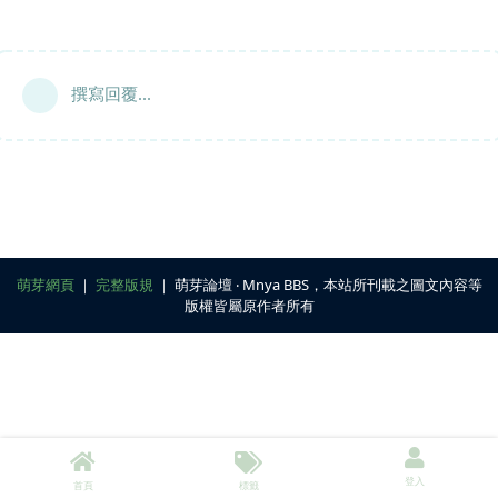
撰寫回覆...
萌芽網頁
｜
完整版規
｜ 萌芽論壇 ‧ Mnya BBS，本站所刊載之圖文內容等
版權皆屬原作者所有
登入
首頁
標籤