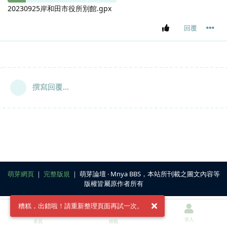
20230925岸和田市役所別館.gpx
回覆
撰寫回覆...
萌芽網頁
｜
完整版規
｜ 萌芽論壇 ‧ Mnya BBS，本站所刊載之圖文內容等
版權皆屬原作者所有
糟糕，出錯啦！請重新整理頁面再試一次。
登入
首頁
標籤