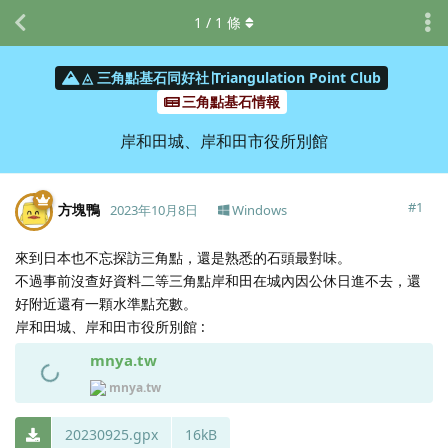
1
/
1
條
◬ 三角點基石同好社∣Triangulation Point Club
三角點基石情報
岸和田城、岸和田市役所別館
#
1
方塊鴨
2023年10月8日
Windows
來到日本也不忘探訪三角點，還是熟悉的石頭最對味。
不過事前沒查好資料二等三角點岸和田在城內因公休日進不去，還
好附近還有一顆水準點充數。
岸和田城、岸和田市役所別館 :
mnya.tw
mnya.tw
20230925.gpx
16kB