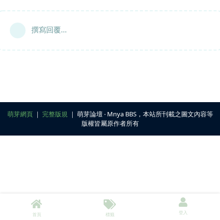
撰寫回覆...
萌芽網頁
｜
完整版規
｜ 萌芽論壇 ‧ Mnya BBS，本站所刊載之圖文內容等
版權皆屬原作者所有
登入
首頁
標籤