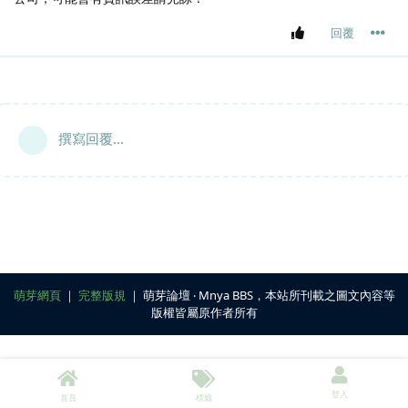
回覆
撰寫回覆...
萌芽網頁
｜
完整版規
｜ 萌芽論壇 ‧ Mnya BBS，本站所刊載之圖文內容等
版權皆屬原作者所有
登入
首頁
標籤