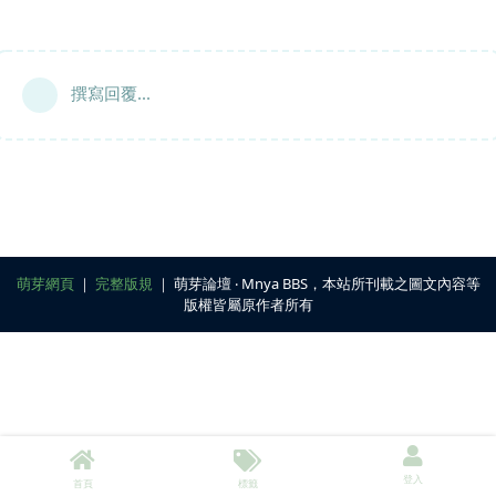
撰寫回覆...
萌芽網頁
｜
完整版規
｜ 萌芽論壇 ‧ Mnya BBS，本站所刊載之圖文內容等
版權皆屬原作者所有
登入
首頁
標籤