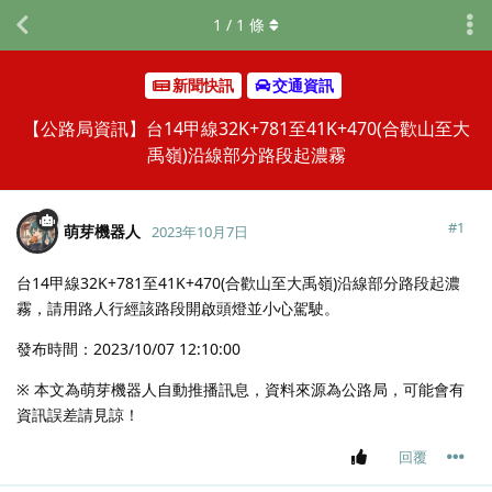
1
/
1
條
新聞快訊
交通資訊
【公路局資訊】台14甲線32K+781至41K+470(合歡山至大
禹嶺)沿線部分路段起濃霧
#
1
萌芽機器人
2023年10月7日
台14甲線32K+781至41K+470(合歡山至大禹嶺)沿線部分路段起濃
霧，請用路人行經該路段開啟頭燈並小心駕駛。
發布時間：2023/10/07 12:10:00
※ 本文為萌芽機器人自動推播訊息，資料來源為公路局，可能會有
資訊誤差請見諒！
回覆