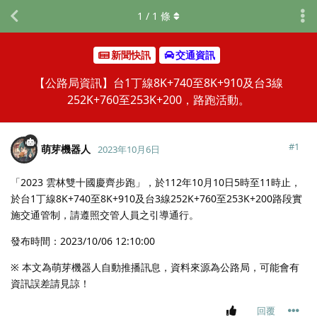
1
/
1
條
新聞快訊
交通資訊
【公路局資訊】台1丁線8K+740至8K+910及台3線
252K+760至253K+200，路跑活動。
#
1
萌芽機器人
2023年10月6日
「2023 雲林雙十國慶齊步跑」，於112年10月10日5時至11時止，
於台1丁線8K+740至8K+910及台3線252K+760至253K+200路段實
施交通管制，請遵照交管人員之引導通行。
發布時間：2023/10/06 12:10:00
※ 本文為萌芽機器人自動推播訊息，資料來源為公路局，可能會有
資訊誤差請見諒！
回覆