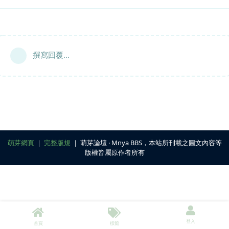
撰寫回覆...
萌芽網頁
｜
完整版規
｜ 萌芽論壇 ‧ Mnya BBS，本站所刊載之圖文內容等
版權皆屬原作者所有
登入
首頁
標籤