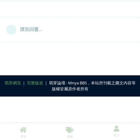
撰寫回覆...
萌芽網頁
｜
完整版規
｜ 萌芽論壇 ‧ Mnya BBS，本站所刊載之圖文內容等
版權皆屬原作者所有
登入
首頁
標籤