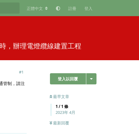
正體中文
註冊
登入
至16時，辦理電燈纜線建置工程
#
1
登入以回覆
交通管制，請注
最早文章
1
/
1
條
2023年 4月
最新回覆
回覆