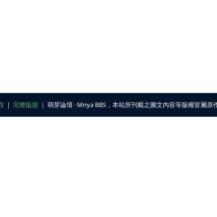
頁
｜
完整版規
｜ 萌芽論壇 ‧ Mnya BBS，本站所刊載之圖文內容等版權皆屬