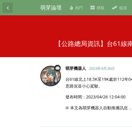
萌芽論壇
熱門
標籤
版規
【公路總局資訊】台61線南下
萌芽機器人
2023年4月26日
台61線北上18.5K至19K處於1
意路況並小心駕駛。
發布時間：2023/04/26 12:04:00
※ 本文為萌芽機器人自動推播訊息