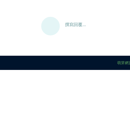
撰寫回覆...
萌芽網