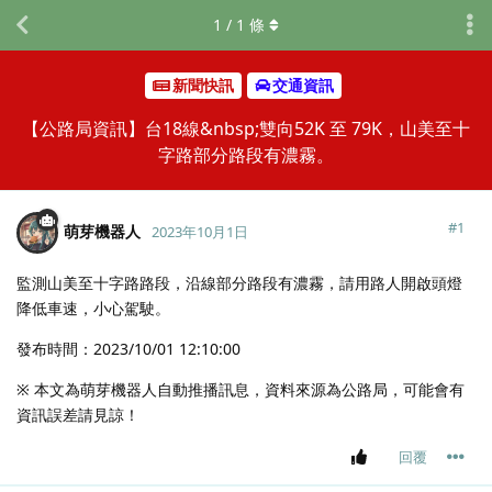
1
/
1
條
新聞快訊
交通資訊
【公路局資訊】台18線&nbsp;雙向52K 至 79K，山美至十
字路部分路段有濃霧。
#
1
萌芽機器人
2023年10月1日
監測山美至十字路路段，沿線部分路段有濃霧，請用路人開啟頭燈
降低車速，小心駕駛。
發布時間：2023/10/01 12:10:00
※ 本文為萌芽機器人自動推播訊息，資料來源為公路局，可能會有
資訊誤差請見諒！
回覆