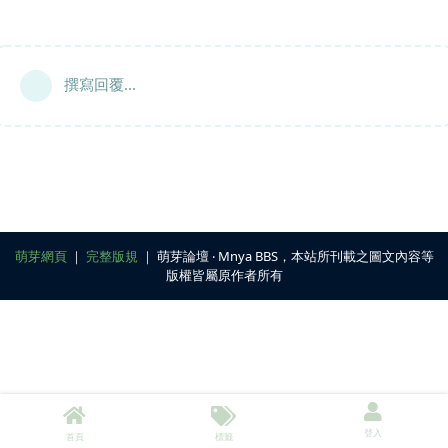
撰寫回覆...
萌芽網頁
｜
完整版規
｜ 萌芽論壇 ‧ Mnya BBS，本站所刊載之圖文內容等
版權皆屬原作者所有
登入
首頁
標籤