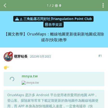
1
/
2
條
◬ 三角點基石同好社∣Triangulation Point Club
教學資源
【圖文教學】OruxMaps：離線地圖更新後刷新地圖或清除
緩存(快取)教學
#
1
萌芽站長
2023年3月20日
mnya.tw
mnya.tw
OruxMaps 是許多 Android 平台使用者所愛用的地圖 APP，
登山客、探險家等常常下載定期更新的魯地圖作為離線地圖使
用，而 APP 本身為加快地圖載入速度，一定會有緩存（快