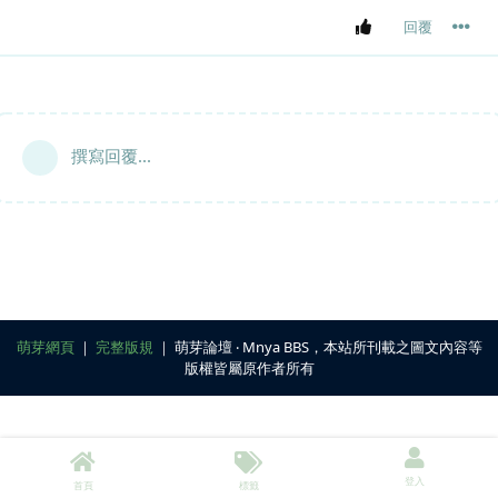
回覆
撰寫回覆...
萌芽網頁
｜
完整版規
｜ 萌芽論壇 ‧ Mnya BBS，本站所刊載之圖文內容等
版權皆屬原作者所有
登入
首頁
標籤