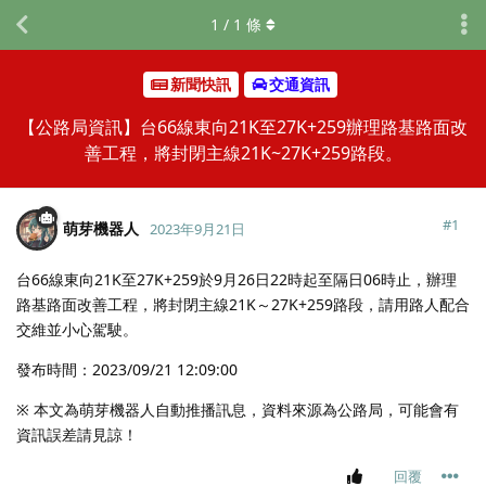
1
/
1
條
新聞快訊
交通資訊
【公路局資訊】台66線東向21K至27K+259辦理路基路面改
善工程，將封閉主線21K~27K+259路段。
#
1
萌芽機器人
2023年9月21日
台66線東向21K至27K+259於9月26日22時起至隔日06時止，辦理
路基路面改善工程，將封閉主線21K～27K+259路段，請用路人配合
交維並小心駕駛。
發布時間：2023/09/21 12:09:00
※ 本文為萌芽機器人自動推播訊息，資料來源為公路局，可能會有
資訊誤差請見諒！
回覆