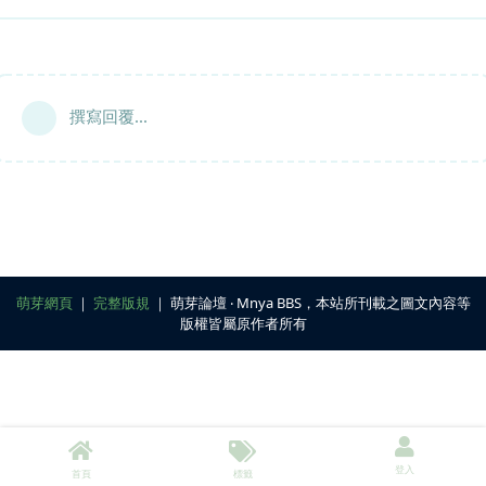
撰寫回覆...
萌芽網頁
｜
完整版規
｜ 萌芽論壇 ‧ Mnya BBS，本站所刊載之圖文內容等
版權皆屬原作者所有
登入
首頁
標籤