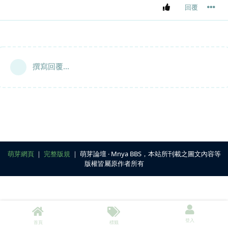
回覆
撰寫回覆...
萌芽網頁
｜
完整版規
｜ 萌芽論壇 ‧ Mnya BBS，本站所刊載之圖文內容等
版權皆屬原作者所有
登入
首頁
標籤