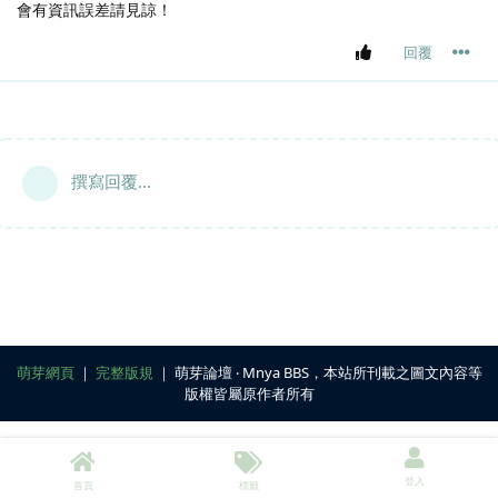
會有資訊誤差請見諒！
回覆
撰寫回覆...
萌芽網頁
｜
完整版規
｜ 萌芽論壇 ‧ Mnya BBS，本站所刊載之圖文內容等
版權皆屬原作者所有
登入
首頁
標籤