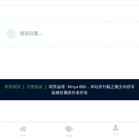
撰寫回覆...
萌芽網頁
｜
完整版規
｜ 萌芽論壇 ‧ Mnya BBS，本站所刊載之圖文內容等
版權皆屬原作者所有
登入
首頁
標籤