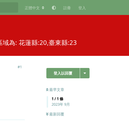
正體中文
註冊
登入
: 花蓮縣:20,臺東縣:23
#
1
登入以回覆
最早文章
1
/
1
條
2023年 9月
回覆
最新回覆