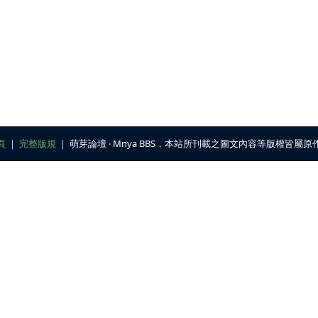
頁
｜
完整版規
｜ 萌芽論壇 ‧ Mnya BBS，本站所刊載之圖文內容等版權皆屬