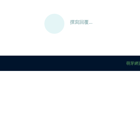
撰寫回覆...
萌芽網