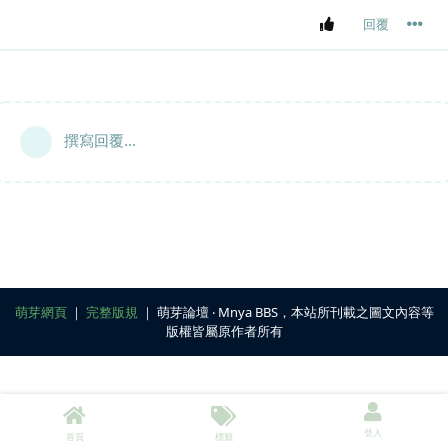
回覆
撰寫回覆...
萌芽網頁
｜
完整版規
｜ 萌芽論壇 ‧ Mnya BBS，本站所刊載之圖文內容等
版權皆屬原作者所有
登入
首頁
標籤