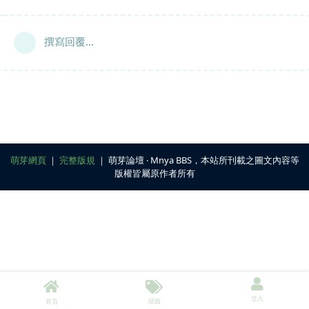
撰寫回覆...
萌芽網頁
｜
完整版規
｜ 萌芽論壇 ‧ Mnya BBS，本站所刊載之圖文內容等
版權皆屬原作者所有
登入
首頁
標籤