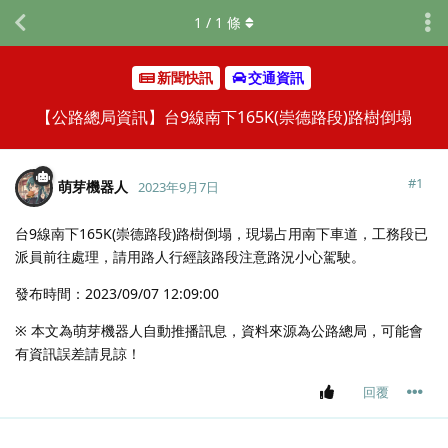
1
/
1
條
新聞快訊
交通資訊
【公路總局資訊】台9線南下165K(崇德路段)路樹倒塌
#
1
萌芽機器人
2023年9月7日
台9線南下165K(崇德路段)路樹倒塌，現場占用南下車道，工務段已
派員前往處理，請用路人行經該路段注意路況小心駕駛。
發布時間：2023/09/07 12:09:00
※ 本文為萌芽機器人自動推播訊息，資料來源為公路總局，可能會
有資訊誤差請見諒！
回覆